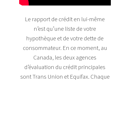
Le rapport de crédit en lui-même
n’est qu’une liste de votre
hypothèque et de votre dette de
consommateur. En ce moment, au
Canada, les deux agences
d’évaluation du crédit principales
sont Trans Union et Equifax. Chaque
agence possède l’historique du crédit
de toute personne ayant emprunté
de l’argent.
Chaque fois que vous faites un
emprunt, le paiement d’un prêt ou